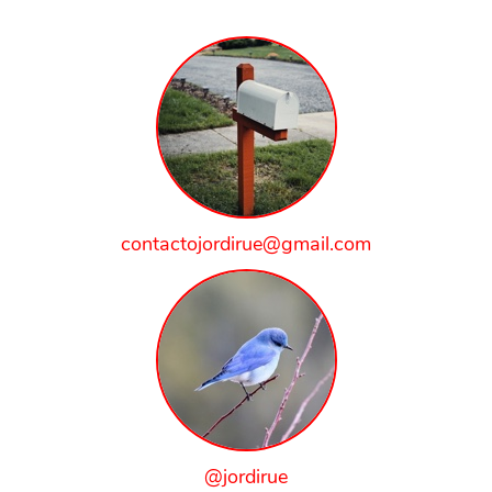
contactojordirue@gmail.com
@jordirue