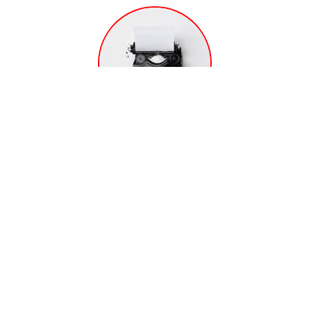
linkedin.com/in/jordirue
Maquetación Web
Web responsive
Maqueto páginas web adaptadas a todo tipo de
pantallas, móviles y tabletas.